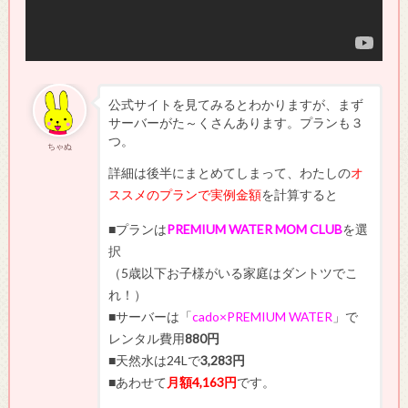
公式サイトを見てみるとわかりますが、まず
サーバーがた～くさんあります。プランも３
つ。
ちゃぬ
詳細は後半にまとめてしまって、わたしの
オ
ススメのプランで実例金額
を計算すると
■プランは
PREMIUM WATER MOM CLUB
を選
択
（5歳以下お子様がいる家庭はダントツでこ
れ！）
■
サーバーは「
cado×PREMIUM WATER
」で
レンタル費用
880円
■天然水は24Lで
3,283円
■
あわせて
月額4,163円
です。