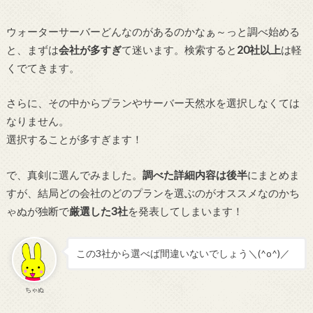
ウォーターサーバーどんなのがあるのかなぁ～っと調べ始める
と、まずは
会社が多すぎ
て迷います。検索すると
20社以上
は軽
くでてきます。
さらに、その中からプランやサーバー天然水を選択しなくては
なりません。
選択することが多すぎます！
で、真剣に選んでみました。
調べた詳細内容は後半
にまとめま
すが、結局どの会社のどのプランを選ぶのがオススメなのかち
ゃぬが独断で
厳選した3社
を発表してしまいます！
この3社から選べば間違いないでしょう＼(^o^)／
ちゃぬ